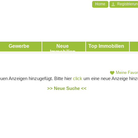
Home
Registrieru
Gewerbe
Neue
Top Immobilien
Immobilien
Meine Favor
uen Anzeigen hinzugefügt. Bitte hier
click
um eine neue Anzeige hinz
>> Neue Suche <<
2
8120
8103
8122
8111
8052
8114