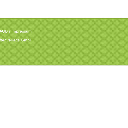
 AGB
Impressum
|
hriftenverlags GmbH